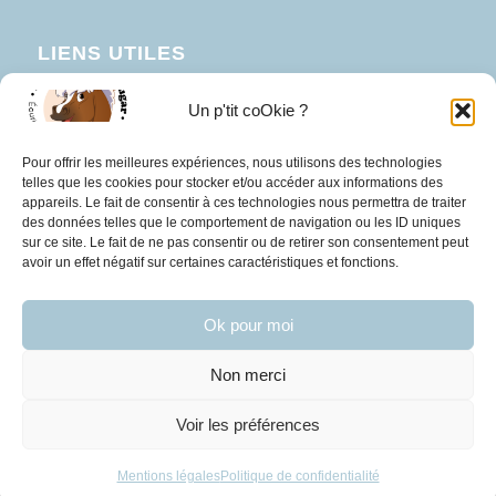
LIENS UTILES
Mentions Légales
Un p'tit coOkie ?
Conditions générales d’utilisation
Pour offrir les meilleures expériences, nous utilisons des technologies
Mon compte
telles que les cookies pour stocker et/ou accéder aux informations des
appareils. Le fait de consentir à ces technologies nous permettra de traiter
des données telles que le comportement de navigation ou les ID uniques
sur ce site. Le fait de ne pas consentir ou de retirer son consentement peut
avoir un effet négatif sur certaines caractéristiques et fonctions.
Ok pour moi
Non merci
Voir les préférences
© Copyright 2025 - Les poneys de Kerougar - Site réalisé par
Caroline Jan
Mentions légales
Politique de confidentialité